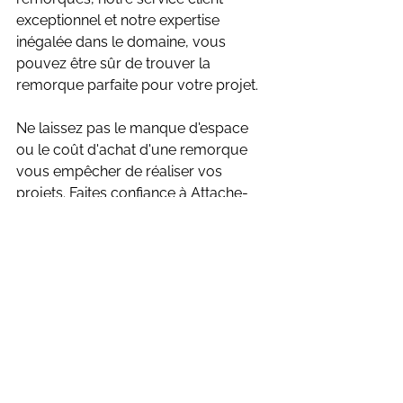
exceptionnel et notre expertise 
inégalée dans le domaine, vous 
pouvez être sûr de trouver la 
remorque parfaite pour votre projet.
Ne laissez pas le manque d'espace 
ou le coût d'achat d'une remorque 
vous empêcher de réaliser vos 
projets. Faites confiance à Attache-
Remorque Québec pour tous vos 
besoins en matière de remorques. 
Appelez-nous
 dès aujourd'hui pour 
connaître la disponibilité et réserver la 
remorque idéale pour votre prochain 
projet. Avec Attache-Remorque 
Québec, vous avez l'assurance d'un 
service de qualité et d'une solution 
adaptée à vos besoins spécifiques.